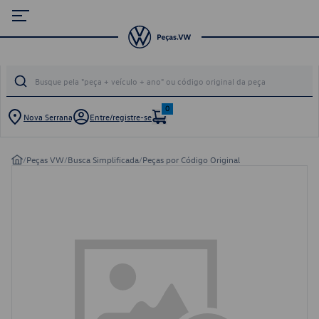
0
Nova Serrana
Entre/registre-se
/
Peças VW
/
Busca Simplificada
/
Peças por Código Original