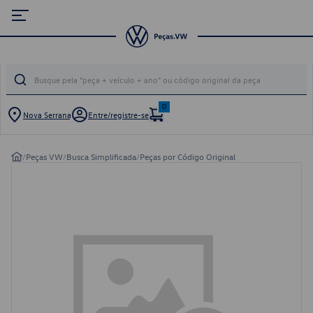
0
Nova Serrana
Entre/registre-se
/
Peças VW
/
Busca Simplificada
/
Peças por Código Original