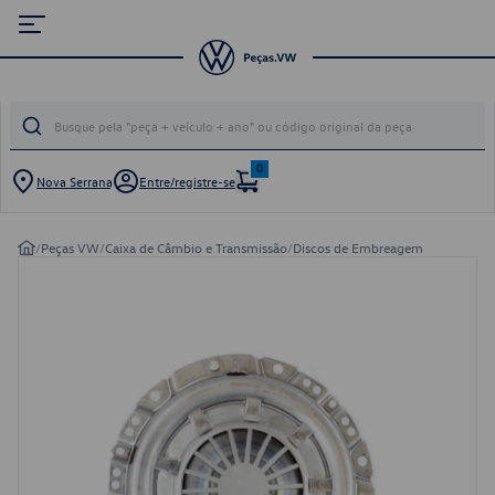
0
Nova Serrana
Entre/registre-se
/
Peças VW
/
Caixa de Câmbio e Transmissão
/
Discos de Embreagem