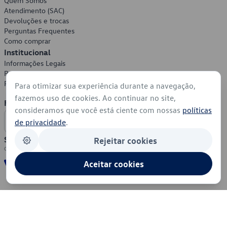
Quem Somos
Atendimento (SAC)
Devoluções e trocas
Perguntas Frequentes
Como comprar
Institucional
Informações Legais
Política de Privacidade
Política de Cookies
Para otimizar sua experiência durante a navegação,
fazemos uso de cookies. Ao continuar no site,
Formas de Pagamento
consideramos que você está ciente com nossas
políticas
de privacidade
.
Segurança
Rejeitar cookies
Aceitar cookies
© 2026 - Volkswagen do Brasil - Todos os direitos reservados