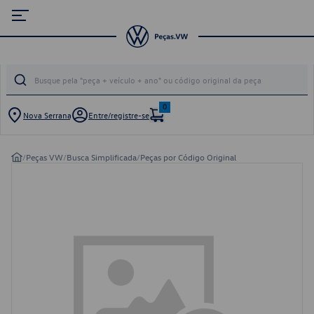
0
Nova Serrana
Entre/registre-se
/
Peças VW
/
Busca Simplificada
/
Peças por Código Original