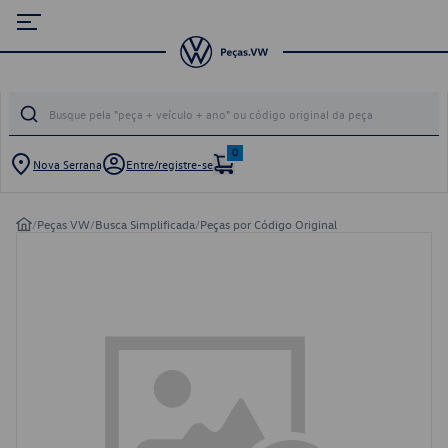
0
Nova Serrana
Entre/registre-se
/
Peças VW
/
Busca Simplificada
/
Peças por Código Original