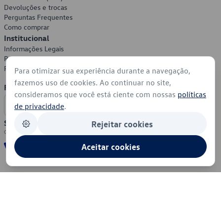
Devoluções e trocas
Perguntas Frequentes
Como comprar
Institucional
Informações Legais
Política de Privacidade
Política de Cookies
Para otimizar sua experiência durante a navegação,
fazemos uso de cookies. Ao continuar no site,
Formas de Pagamento
consideramos que você está ciente com nossas
políticas
de privacidade
.
Segurança
Rejeitar cookies
Aceitar cookies
© 2026 - Volkswagen do Brasil - Todos os direitos reservados