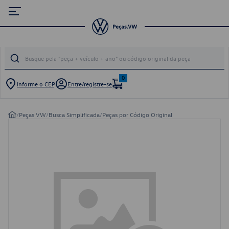
0
Informe o CEP
Entre/registre-se
/
Peças VW
/
Busca Simplificada
/
Peças por Código Original