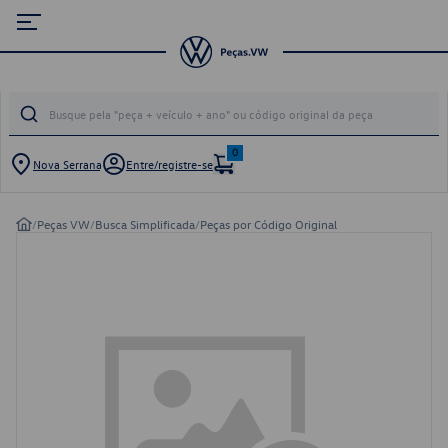
0
Nova Serrana
Entre/registre-se
/
Peças VW
/
Busca Simplificada
/
Peças por Código Original