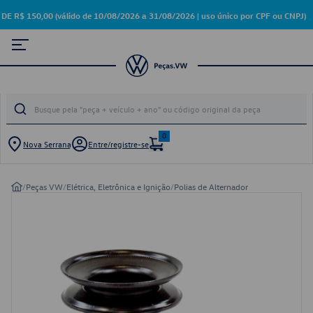
 150,00 (válido de 10/08/2026 a 31/08/2026 | uso único por CPF ou CNPJ)
0
Nova Serrana
Entre/registre-se
/
Peças VW
/
Elétrica, Eletrônica e Ignição
/
Polias de Alternador