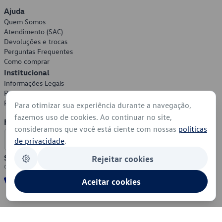
Ajuda
Quem Somos
Atendimento (SAC)
Devoluções e trocas
Perguntas Frequentes
Como comprar
Institucional
Informações Legais
Política de Privacidade
Política de Cookies
Para otimizar sua experiência durante a navegação,
fazemos uso de cookies. Ao continuar no site,
Formas de Pagamento
consideramos que você está ciente com nossas
políticas
de privacidade
.
Segurança
Rejeitar cookies
Aceitar cookies