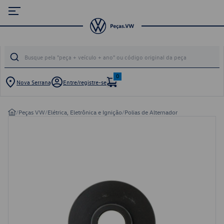
0
Nova Serrana
Entre/registre-se
/
Peças VW
/
Elétrica, Eletrônica e Ignição
/
Polias de Alternador