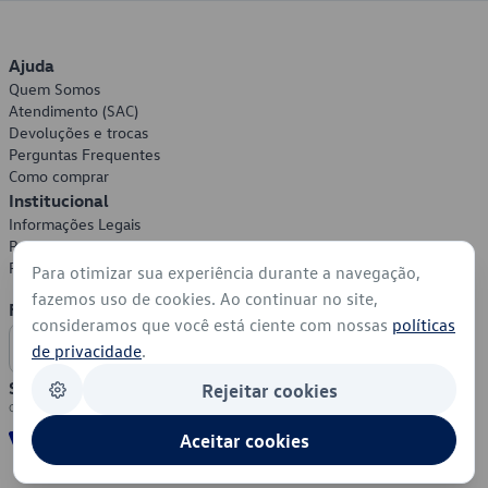
Ajuda
Quem Somos
Atendimento (SAC)
Devoluções e trocas
Perguntas Frequentes
Como comprar
Institucional
Informações Legais
Política de Privacidade
Política de Cookies
Para otimizar sua experiência durante a navegação,
fazemos uso de cookies. Ao continuar no site,
Formas de Pagamento
consideramos que você está ciente com nossas
políticas
de privacidade
.
Segurança
Rejeitar cookies
Aceitar cookies