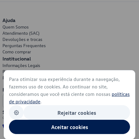
Ajuda
Quem Somos
Atendimento (SAC)
Devoluções e trocas
Perguntas Frequentes
Como comprar
Institucional
Informações Legais
Política de Privacidade
Política de Cookies
Para otimizar sua experiência durante a navegação,
fazemos uso de cookies. Ao continuar no site,
Formas de Pagamento
consideramos que você está ciente com nossas
políticas
de privacidade
.
Segurança
Rejeitar cookies
Aceitar cookies