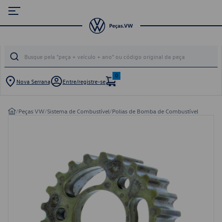
0
Nova Serrana
Entre/registre-se
/
Peças VW
/
Sistema de Combustível
/
Polias de Bomba de Combustível