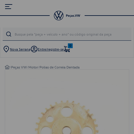
0
Nova Serrana
Entre/registre-se
/
Peças VW
/
Motor
/
Polias de Correia Dentada