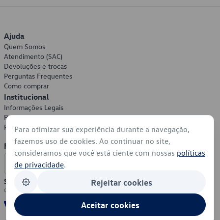
Ajuda
Quem Somos
Atendimento (SAC)
Devoluções e trocas
Perguntas Frequentes
Como comprar
Institucional
Informações Legais
Política de Privacidade
Política de Cookies
Para otimizar sua experiência durante a navegação,
fazemos uso de cookies. Ao continuar no site,
Formas de Pagamento
consideramos que você está ciente com nossas
políticas
de privacidade
.
Segurança
Rejeitar cookies
Aceitar cookies