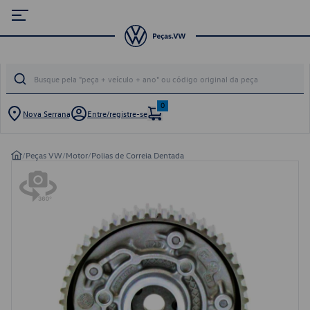
0
Nova Serrana
Entre/registre-se
/
Peças VW
/
Motor
/
Polias de Correia Dentada