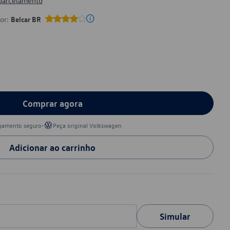
 parcelamento
por:
Belcar BR
Comprar agora
•
gamento seguro
Peça original Volkswagen
Adicionar ao carrinho
Simular