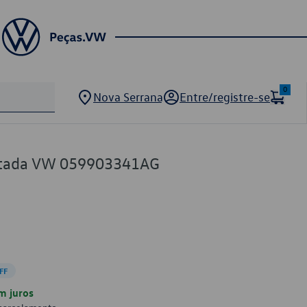
0
Nova Serrana
Entre/registre-se
entada VW 059903341AG
FF
m juros