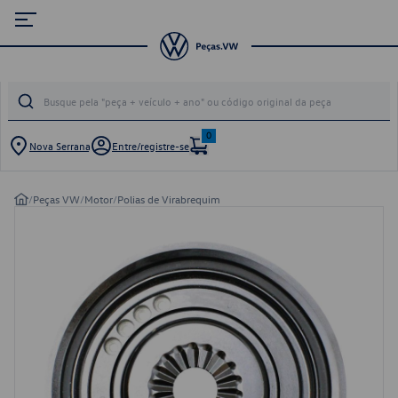
0
Nova Serrana
Entre/registre-se
/
Peças VW
/
Motor
/
Polias de Virabrequim