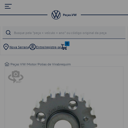
0
Nova Serrana
Entre/registre-se
/
Peças VW
/
Motor
/
Polias de Virabrequim