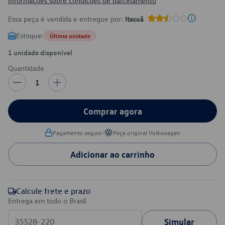
Informações sobre condições de parcelamento
Essa peça é vendida e entregue por:
Itacuã
Estoque:
Última unidade
1 unidade disponível
Quantidade
1
Comprar agora
•
Pagamento seguro
Peça original Volkswagen
Adicionar ao carrinho
Calcule frete e prazo
Entrega em todo o Brasil
Simular