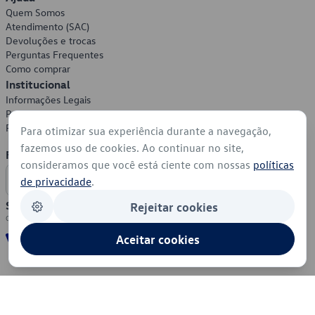
Quem Somos
Atendimento (SAC)
Devoluções e trocas
Perguntas Frequentes
Como comprar
Institucional
Informações Legais
Política de Privacidade
Política de Cookies
Para otimizar sua experiência durante a navegação,
fazemos uso de cookies. Ao continuar no site,
Formas de Pagamento
consideramos que você está ciente com nossas
políticas
de privacidade
.
Segurança
Rejeitar cookies
Aceitar cookies
© 2026 - Volkswagen do Brasil - Todos os direitos reservados