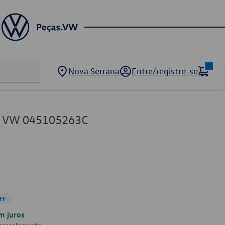
0
Nova Serrana
Entre/registre-se
im VW 045105263C
FF
m juros