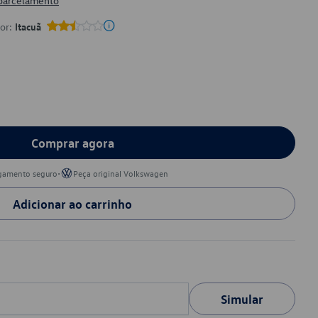
 parcelamento
por:
Itacuã
Comprar agora
•
gamento seguro
Peça original Volkswagen
Adicionar ao carrinho
Simular