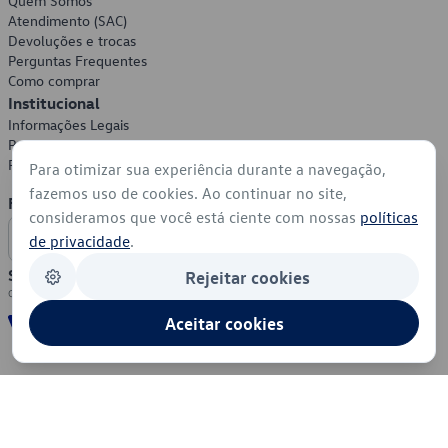
Quem Somos
Atendimento (SAC)
Devoluções e trocas
Perguntas Frequentes
Como comprar
Institucional
Informações Legais
Política de Privacidade
Política de Cookies
Para otimizar sua experiência durante a navegação,
fazemos uso de cookies. Ao continuar no site,
Formas de Pagamento
consideramos que você está ciente com nossas
políticas
de privacidade
.
Segurança
Rejeitar cookies
Aceitar cookies
© 2026 - Volkswagen do Brasil - Todos os direitos reservados