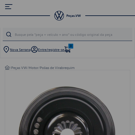
0
Nova Serrana
Entre/registre-se
/
Peças VW
/
Motor
/
Polias de Virabrequim