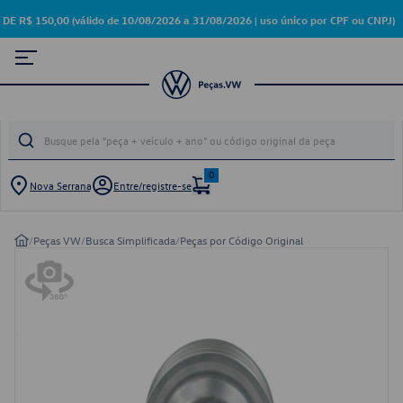
 150,00 (válido de 10/08/2026 a 31/08/2026 | uso único por CPF ou CNPJ)
0
Nova Serrana
Entre/registre-se
/
Peças VW
/
Busca Simplificada
/
Peças por Código Original