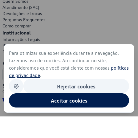
Quem Somos
Atendimento (SAC)
Devoluções e trocas
Perguntas Frequentes
Como comprar
Institucional
Informações Legais
Política de Privacidade
Política de Cookies
Para otimizar sua experiência durante a navegação,
fazemos uso de cookies. Ao continuar no site,
Formas de Pagamento
consideramos que você está ciente com nossas
políticas
de privacidade
.
Segurança
Rejeitar cookies
Aceitar cookies
© 2026 - Volkswagen do Brasil - Todos os direitos reservados