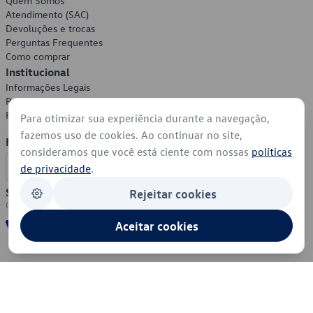
Quem Somos
Atendimento (SAC)
Devoluções e trocas
Perguntas Frequentes
Como comprar
Institucional
Informações Legais
Política de Privacidade
Política de Cookies
Para otimizar sua experiência durante a navegação,
fazemos uso de cookies. Ao continuar no site,
Formas de Pagamento
consideramos que você está ciente com nossas
políticas
de privacidade
.
Segurança
Rejeitar cookies
Aceitar cookies
© 2026 - Volkswagen do Brasil - Todos os direitos reservados