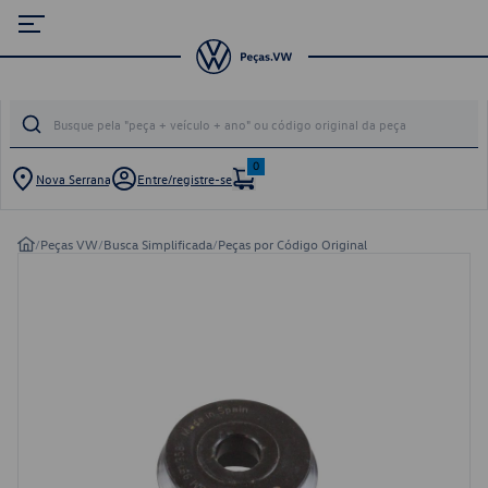
0
Nova Serrana
Entre/registre-se
/
Peças VW
/
Busca Simplificada
/
Peças por Código Original