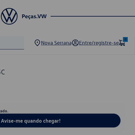
0
Nova Serrana
Entre/registre-se
5C
tado.
Avise-me quando chegar!