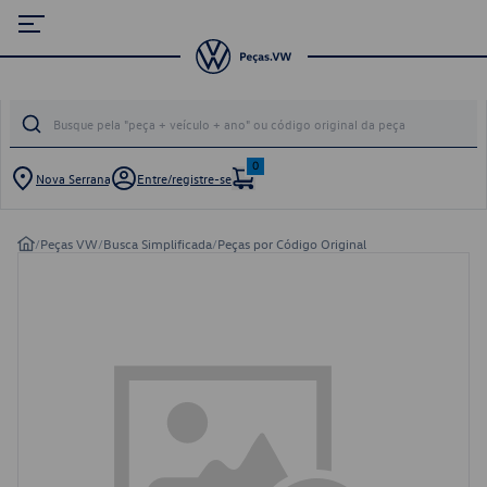
0
Nova Serrana
Entre/registre-se
/
Peças VW
/
Busca Simplificada
/
Peças por Código Original