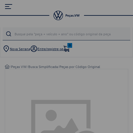
0
Nova Serrana
Entre/registre-se
/
Peças VW
/
Busca Simplificada
/
Peças por Código Original