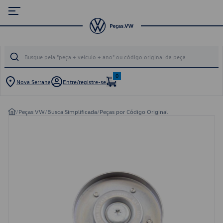
0
Nova Serrana
Entre/registre-se
/
Peças VW
/
Busca Simplificada
/
Peças por Código Original