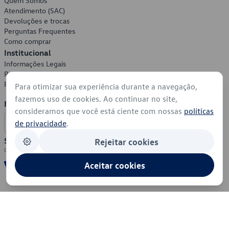
Quem Somos
Atendimento (SAC)
Devoluções e trocas
Perguntas Frequentes
Como comprar
Institucional
Informações Legais
Política de Privacidade
Política de Cookies
Para otimizar sua experiência durante a navegação,
fazemos uso de cookies. Ao continuar no site,
Formas de Pagamento
consideramos que você está ciente com nossas
políticas
de privacidade
.
Segurança
Rejeitar cookies
Aceitar cookies
© 2026 - Volkswagen do Brasil - Todos os direitos reservados