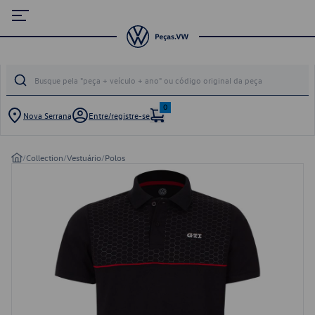
0
Nova Serrana
Entre/registre-se
/
Collection
/
Vestuário
/
Polos