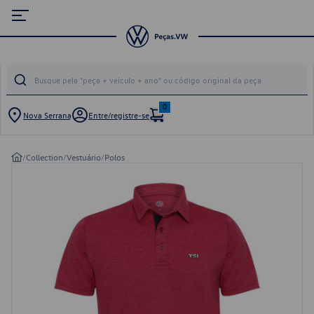
0
Nova Serrana
Entre/registre-se
/
Collection
/
Vestuário
/
Polos