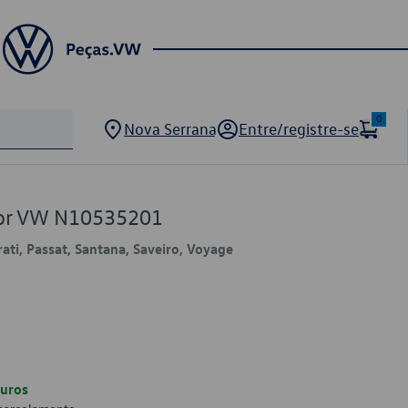
0
Nova Serrana
Entre/registre-se
dor VW N10535201
rati, Passat, Santana, Saveiro, Voyage
uros