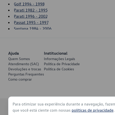
Golf 1994 - 1998
Parati 1982 - 1995
Parati 1996 - 2002
Passat 1995 - 1997
Santana 1984 - 2006
Saveiro 1981 - 1996
Saveiro 2003 - 2006
Voyage 1982 - 1995
Ajuda
Institucional
Quem Somos
Informações Legais
Atendimento (SAC)
Política de Privacidade
Devoluções e trocas
Política de Cookies
Perguntas Frequentes
Como comprar
Para otimizar sua experiência durante a navegação, faze
© 2026 - Volkswagen do Brasil - Todos os direitos reservados
que você está ciente com nossas
políticas de privacidade
.