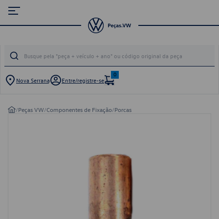
0
Nova Serrana
Entre/registre-se
/
Peças VW
/
Componentes de Fixação
/
Porcas