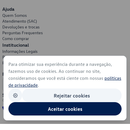
Ajuda
Quem Somos
Atendimento (SAC)
Devoluções e trocas
Perguntas Frequentes
Como comprar
Institucional
Informações Legais
Política de Privacidade
Política de Cookies
Para otimizar sua experiência durante a navegação,
fazemos uso de cookies. Ao continuar no site,
Formas de Pagamento
consideramos que você está ciente com nossas
políticas
de privacidade
.
Segurança
Rejeitar cookies
Aceitar cookies