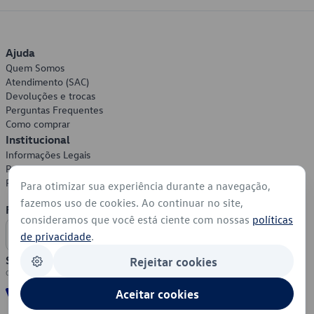
Ajuda
Quem Somos
Atendimento (SAC)
Devoluções e trocas
Perguntas Frequentes
Como comprar
Institucional
Informações Legais
Política de Privacidade
Política de Cookies
Para otimizar sua experiência durante a navegação,
fazemos uso de cookies. Ao continuar no site,
Formas de Pagamento
consideramos que você está ciente com nossas
políticas
de privacidade
.
Segurança
Rejeitar cookies
Aceitar cookies