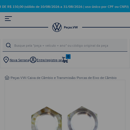
$ 150,00 (válido de 10/08/2026 a 31/08/2026 | uso único por CPF ou CNPJ)
0
Nova Serrana
Entre/registre-se
/
Peças VW
/
Caixa de Câmbio e Transmissão
/
Porcas de Eixo de Câmbio