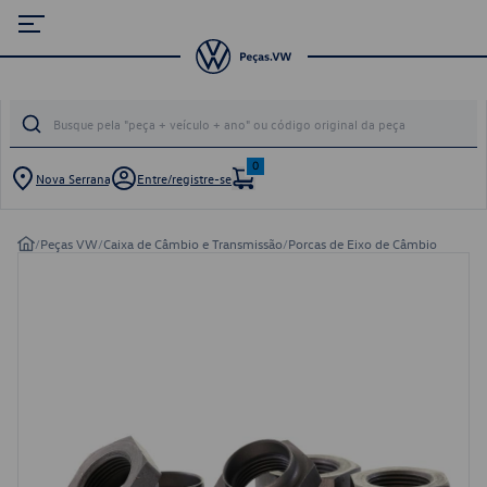
0
Nova Serrana
Entre/registre-se
/
Peças VW
/
Caixa de Câmbio e Transmissão
/
Porcas de Eixo de Câmbio