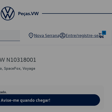
0
Nova Serrana
Entre/registre-se
 VW N10318001
lo, SpaceFox, Voyage
tado.
Avise-me quando chegar!