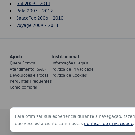
Gol 2009 - 2011
Polo 2007 - 2012
SpaceFox 2006 - 2010
Voyage 2009 - 2011
Ajuda
Institucional
Quem Somos
Informações Legais
Atendimento (SAC)
Política de Privacidade
Devoluções e trocas
Política de Cookies
Perguntas Frequentes
Como comprar
Para otimizar sua experiência durante a navegação, faze
© 2026 - Volkswagen do Brasil - Todos os direitos reservados
que você está ciente com nossas
políticas de privacidade
.