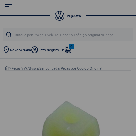
0
Nova Serrana
Entre/registre-se
/
Peças VW
/
Busca Simplificada
/
Peças por Código Original