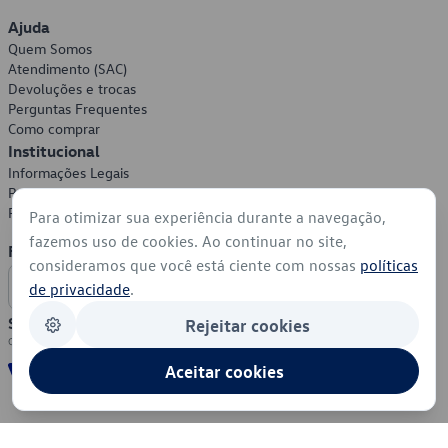
Ajuda
Quem Somos
Atendimento (SAC)
Devoluções e trocas
Perguntas Frequentes
Como comprar
Institucional
Informações Legais
Política de Privacidade
Política de Cookies
Para otimizar sua experiência durante a navegação,
fazemos uso de cookies. Ao continuar no site,
Formas de Pagamento
consideramos que você está ciente com nossas
políticas
de privacidade
.
Segurança
Rejeitar cookies
Aceitar cookies