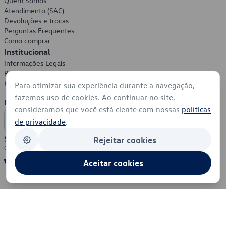
Quem Somos
Atendimento (SAC)
Devoluções e trocas
Perguntas Frequentes
Como comprar
Institucional
Informações Legais
Política de Privacidade
Política de Cookies
Para otimizar sua experiência durante a navegação,
fazemos uso de cookies. Ao continuar no site,
Formas de Pagamento
consideramos que você está ciente com nossas
políticas
de privacidade
.
Segurança
Rejeitar cookies
Aceitar cookies
© 2026 - Volkswagen do Brasil - Todos os direitos reservados