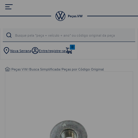
0
Nova Serrana
Entre/registre-se
/
Peças VW
/
Busca Simplificada
/
Peças por Código Original