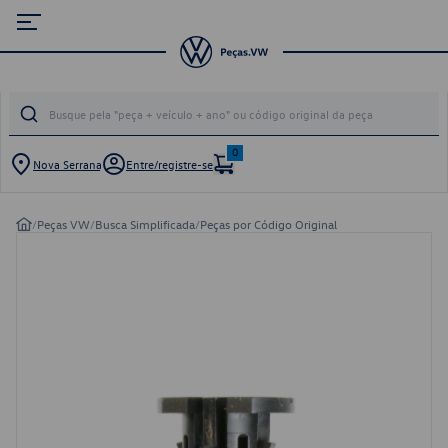
0
Nova Serrana
Entre/registre-se
/
Peças VW
/
Busca Simplificada
/
Peças por Código Original