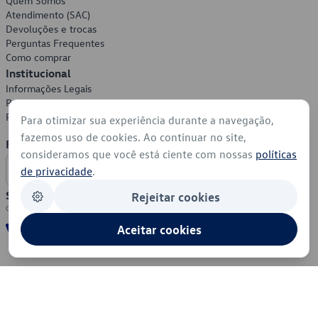
Quem Somos
Atendimento (SAC)
Devoluções e trocas
Perguntas Frequentes
Como comprar
Institucional
Informações Legais
Política de Privacidade
Política de Cookies
Para otimizar sua experiência durante a navegação,
fazemos uso de cookies. Ao continuar no site,
Formas de Pagamento
consideramos que você está ciente com nossas
políticas
de privacidade
.
Segurança
Rejeitar cookies
Aceitar cookies
© 2026 - Volkswagen do Brasil - Todos os direitos reservados