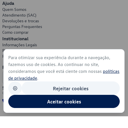
Ajuda
Quem Somos
Atendimento (SAC)
Devoluções e trocas
Perguntas Frequentes
Como comprar
Institucional
Informações Legais
Política de Privacidade
Política de Cookies
Para otimizar sua experiência durante a navegação,
fazemos uso de cookies. Ao continuar no site,
Formas de Pagamento
consideramos que você está ciente com nossas
políticas
de privacidade
.
Segurança
Rejeitar cookies
Aceitar cookies