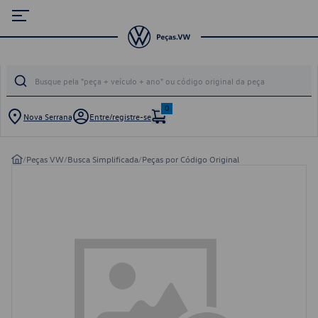
0
Nova Serrana
Entre/registre-se
/
Peças VW
/
Busca Simplificada
/
Peças por Código Original