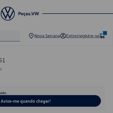
0
Nova Serrana
Entre/registre-se
51
i
tado.
Avise-me quando chegar!