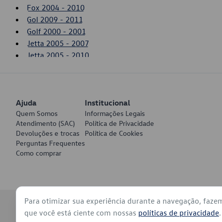
Fox 2004 - 2010
Gol 2009 - 2011
Golf 2000 - 2001
Jetta 2005 - 2007
Jetta 2005 - 2010
New Beetle 2000 - 2005
Passat 2001 - 2002
Polo 2003 - 2006
Ajuda
Saveiro 2010 - 2011
Institucional
Quem Somos
Informações Legais
SpaceFox 2006 - 2010
Atendimento (SAC)
Política de Privacidade
Touareg 2006 - 2007
Devoluções e trocas
Política de Cookies
Voyage 2009 - 2011
Perguntas Frequentes
Como comprar
Para otimizar sua experiência durante a navegação, faze
© 2026 - Volkswagen do Brasil - Todos os direitos reservados
que você está ciente com nossas
políticas de privacidade
.