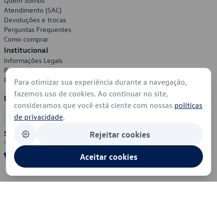
Quem Somos
Atendimento (SAC)
Devoluções e trocas
Perguntas Frequentes
Como comprar
Institucional
Informações Legais
Política de Privacidade
Política de Cookies
Para otimizar sua experiência durante a navegação,
fazemos uso de cookies. Ao continuar no site,
Formas de Pagamento
consideramos que você está ciente com nossas
políticas
de privacidade
.
Segurança
Rejeitar cookies
Aceitar cookies
© 2026 - Volkswagen do Brasil - Todos os direitos reservados