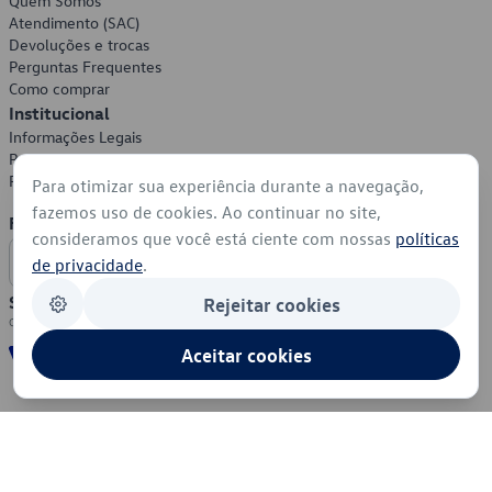
Quem Somos
Atendimento (SAC)
Devoluções e trocas
Perguntas Frequentes
Como comprar
Institucional
Informações Legais
Política de Privacidade
Política de Cookies
Para otimizar sua experiência durante a navegação,
fazemos uso de cookies. Ao continuar no site,
Formas de Pagamento
consideramos que você está ciente com nossas
políticas
de privacidade
.
Segurança
Rejeitar cookies
Aceitar cookies
© 2026 - Volkswagen do Brasil - Todos os direitos reservados