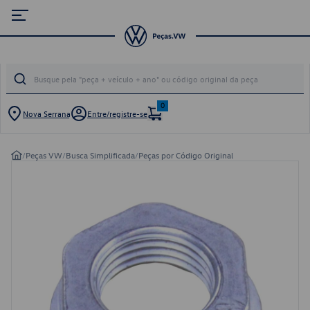
0
Nova Serrana
Entre/registre-se
/
Peças VW
/
Busca Simplificada
/
Peças por Código Original