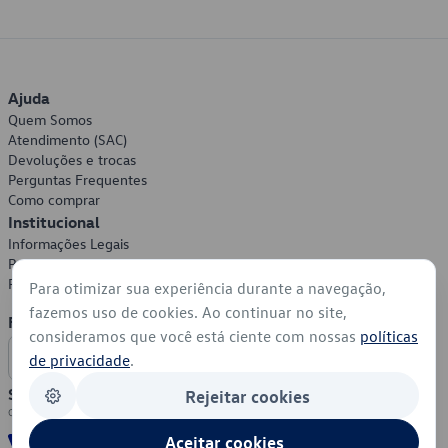
Ajuda
Quem Somos
Atendimento (SAC)
Devoluções e trocas
Perguntas Frequentes
Como comprar
Institucional
Informações Legais
Política de Privacidade
Política de Cookies
Para otimizar sua experiência durante a navegação,
fazemos uso de cookies. Ao continuar no site,
Formas de Pagamento
consideramos que você está ciente com nossas
políticas
de privacidade
.
Segurança
Rejeitar cookies
Aceitar cookies