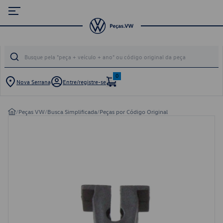
0
Nova Serrana
Entre/registre-se
/
Peças VW
/
Busca Simplificada
/
Peças por Código Original