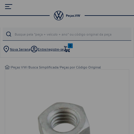
0
Nova Serrana
Entre/registre-se
/
Peças VW
/
Busca Simplificada
/
Peças por Código Original