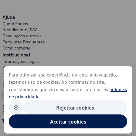
Ajuda
Quem Somos
Atendimento (SAC)
Devoluções e trocas
Perguntas Frequentes
Como comprar
Institucional
Informações Legais
Política de Privacidade
Política de Cookies
Para otimizar sua experiência durante a navegação,
fazemos uso de cookies. Ao continuar no site,
Formas de Pagamento
consideramos que você está ciente com nossas
políticas
de privacidade
.
Segurança
Rejeitar cookies
Aceitar cookies