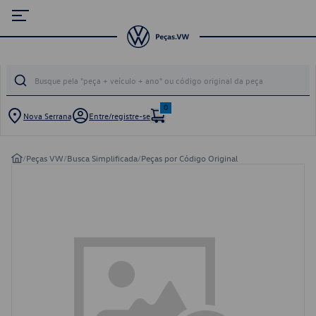
0
Nova Serrana
Entre/registre-se
/
Peças VW
/
Busca Simplificada
/
Peças por Código Original