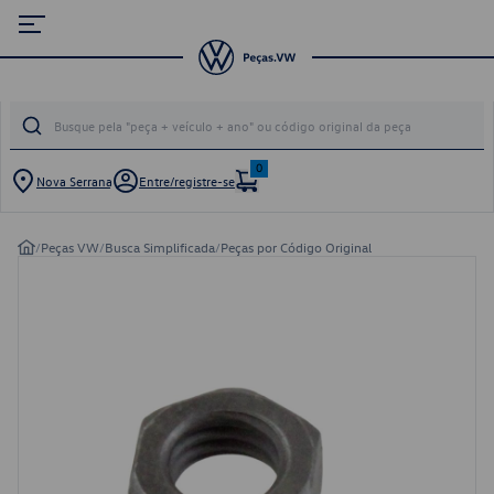
0
Nova Serrana
Entre/registre-se
/
Peças VW
/
Busca Simplificada
/
Peças por Código Original