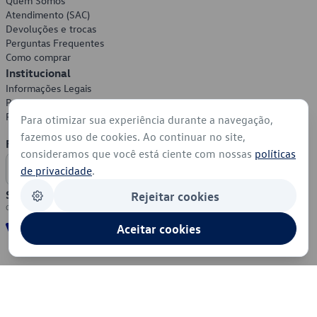
Quem Somos
Atendimento (SAC)
Devoluções e trocas
Perguntas Frequentes
Como comprar
Institucional
Informações Legais
Política de Privacidade
Política de Cookies
Para otimizar sua experiência durante a navegação,
fazemos uso de cookies. Ao continuar no site,
Formas de Pagamento
consideramos que você está ciente com nossas
políticas
de privacidade
.
Segurança
Rejeitar cookies
Aceitar cookies
© 2026 - Volkswagen do Brasil - Todos os direitos reservados