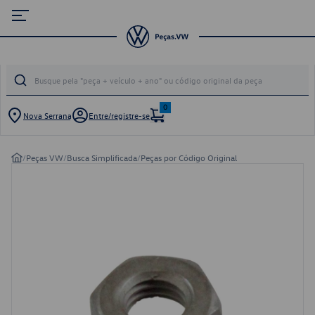
0
Nova Serrana
Entre/registre-se
/
Peças VW
/
Busca Simplificada
/
Peças por Código Original