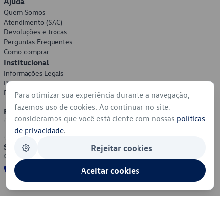
Ajuda
Quem Somos
Atendimento (SAC)
Devoluções e trocas
Perguntas Frequentes
Como comprar
Institucional
Informações Legais
Política de Privacidade
Política de Cookies
Para otimizar sua experiência durante a navegação,
fazemos uso de cookies. Ao continuar no site,
Formas de Pagamento
consideramos que você está ciente com nossas
políticas
de privacidade
.
Segurança
Rejeitar cookies
Aceitar cookies
© 2026 - Volkswagen do Brasil - Todos os direitos reservados