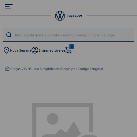
0
Nova Serrana
Entre/registre-se
/
Peças VW
/
Busca Simplificada
/
Peças por Código Original