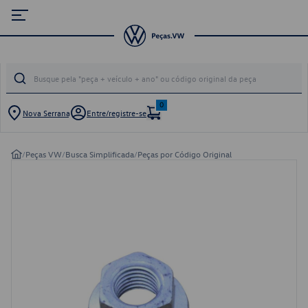
0
Nova Serrana
Entre/registre-se
/
Peças VW
/
Busca Simplificada
/
Peças por Código Original