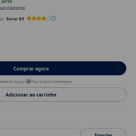
juros
 parcelamento
por:
Belcar BR
Comprar agora
•
gamento seguro
Peça original Volkswagen
Adicionar ao carrinho
Simular