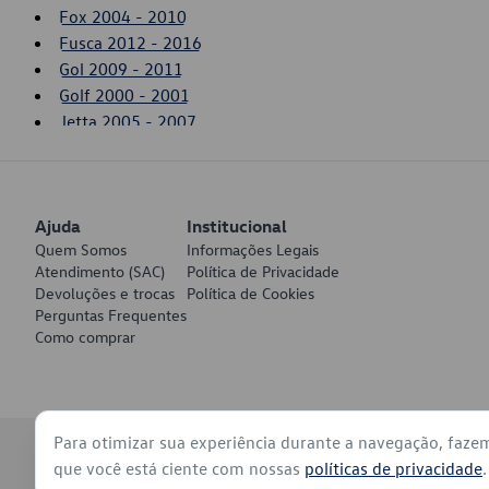
Fox 2004 - 2010
Fusca 2012 - 2016
Gol 2009 - 2011
Golf 2000 - 2001
Jetta 2005 - 2007
Jetta 2005 - 2010
Kombi 2006 - 2011
New Beetle 2000 - 2005
Ajuda
Passat 1995 - 1997
Institucional
Quem Somos
Informações Legais
Polo 1997 - 2000
Atendimento (SAC)
Política de Privacidade
Saveiro 2010 - 2011
Devoluções e trocas
Política de Cookies
SpaceFox 2006 - 2010
Perguntas Frequentes
Touareg 2004 - 2005
Como comprar
Up! 2014 - 2017
Voyage 2009 - 2011
Para otimizar sua experiência durante a navegação, faze
© 2026 - Volkswagen do Brasil - Todos os direitos reservados
que você está ciente com nossas
políticas de privacidade
.