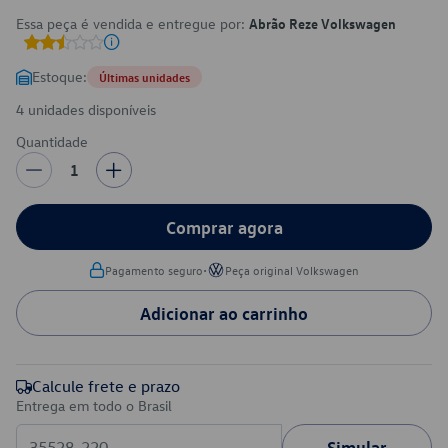
Essa peça é vendida e entregue por:
Abrão Reze Volkswagen
Estoque:
Últimas unidades
4 unidades disponíveis
Quantidade
1
Comprar agora
•
Pagamento seguro
Peça original Volkswagen
Adicionar ao carrinho
Calcule frete e prazo
Entrega em todo o Brasil
Simular