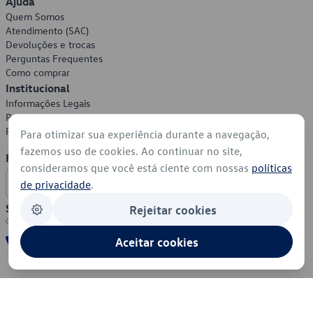
Ajuda
Quem Somos
Atendimento (SAC)
Devoluções e trocas
Perguntas Frequentes
Como comprar
Institucional
Informações Legais
Política de Privacidade
Política de Cookies
Para otimizar sua experiência durante a navegação,
fazemos uso de cookies. Ao continuar no site,
Formas de Pagamento
consideramos que você está ciente com nossas
políticas
de privacidade
.
Segurança
Rejeitar cookies
Aceitar cookies
© 2026 - Volkswagen do Brasil - Todos os direitos reservados