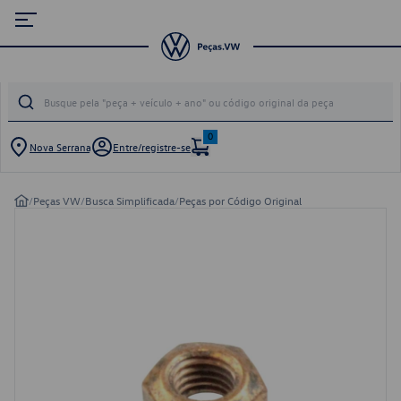
0
Nova Serrana
Entre/registre-se
/
Peças VW
/
Busca Simplificada
/
Peças por Código Original