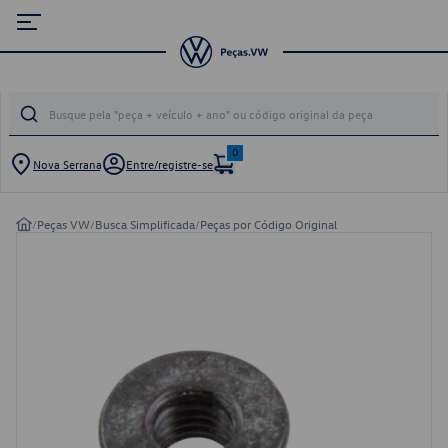
0
Nova Serrana
Entre/registre-se
/
Peças VW
/
Busca Simplificada
/
Peças por Código Original