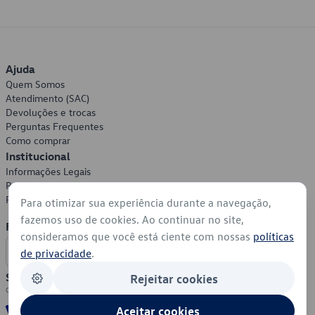
Ajuda
Quem Somos
Atendimento (SAC)
Devoluções e trocas
Perguntas Frequentes
Como comprar
Institucional
Informações Legais
Política de Privacidade
Política de Cookies
Para otimizar sua experiência durante a navegação,
fazemos uso de cookies. Ao continuar no site,
Formas de Pagamento
consideramos que você está ciente com nossas
políticas
de privacidade
.
Segurança
Rejeitar cookies
Aceitar cookies