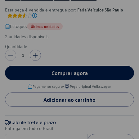
Essa peça é vendida e entregue por:
Faria Veículos São Paulo
Estoque:
Últimas unidades
2 unidades disponíveis
Quantidade
1
Comprar agora
•
Pagamento seguro
Peça original Volkswagen
Adicionar ao carrinho
Calcule frete e prazo
Entrega em todo o Brasil