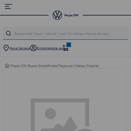
0
Nova Serrana
Entre/registre-se
/
Peças VW
/
Busca Simplificada
/
Peças por Código Original