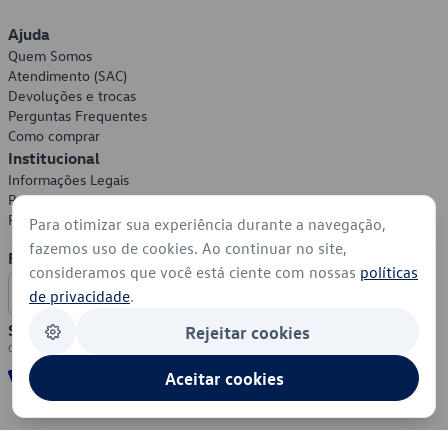
Ajuda
Quem Somos
Atendimento (SAC)
Devoluções e trocas
Perguntas Frequentes
Como comprar
Institucional
Informações Legais
Política de Privacidade
Política de Cookies
Para otimizar sua experiência durante a navegação,
fazemos uso de cookies. Ao continuar no site,
Formas de Pagamento
consideramos que você está ciente com nossas
políticas
de privacidade
.
Segurança
Rejeitar cookies
Aceitar cookies