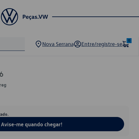
0
Nova Serrana
Entre/registre-se
6
reg
tado.
Avise-me quando chegar!